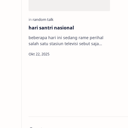
hari santri nasional
beberapa hari ini sedang rame perihal
salah satu stasiun televisi sebut saja
trans7 menyinggung citra pesantren, jika
tujuan mereka hanya karena ingi…