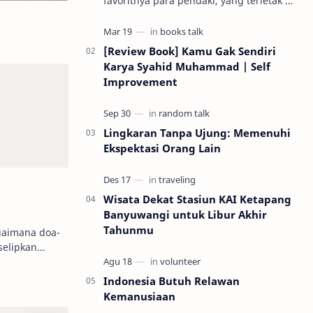
favoritnya para pendaki, yang terletak di
Provinsi Jawa Tengah. Salah satu
Gunung yang tidak terlalu tinggi
biasanya ba…
[Review Book] Kamu Gak Sendiri
Karya Syahid Muhammad | Self
Improvement
Lingkaran Tanpa Ujung: Memenuhi
Ekspektasi Orang Lain
Wisata Dekat Stasiun KAI Ketapang
Banyuwangi untuk Libur Akhir
Tahunmu
selipkan
g mandiri,
Indonesia Butuh Relawan
Kemanusiaan