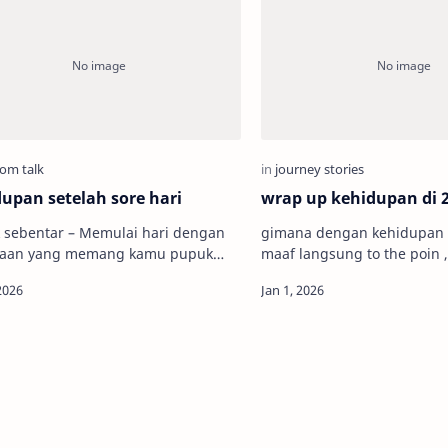
upan setelah sore hari
wrap up kehidupan di 
 sebentar – Memulai hari dengan
gimana dengan kehidupan 
jaan yang memang kamu pupuk
maaf langsung to the poin 
masa pendidikan, yang kerap kali
isi tulisan ini dari atas sa
anggap badai, yang terpaksa
isinya akan basa basi semu
esa…