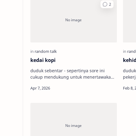
kedai kopi
kehid
duduk sebentar - sepertinya sore ini
duduk
cukup mendukung untuk menertawakan
peker
aku yang sedang berdiam seorang diri
sejak 
diantara sepasang tempat duduk yang
kamu 
sal…
mend