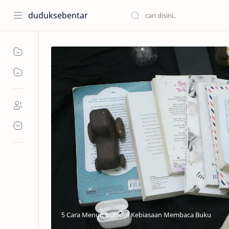
duduksebentar
5 Cara Menumbuhkan Kebiasaan Membaca Buku