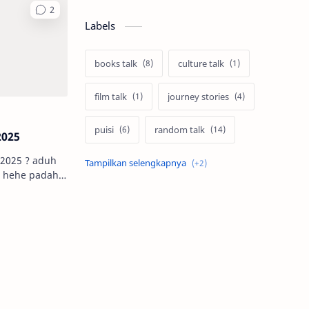
Labels
books talk
culture talk
film talk
journey stories
puisi
random talk
2025
2025 ? aduh
traveling
volunteer
, hehe padahal
mpai bawah
a, tapi…