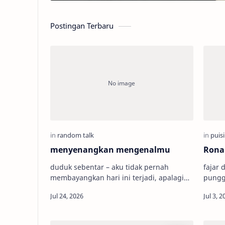
Postingan Terbaru
menyenangkan mengenalmu
Rona
duduk sebentar – aku tidak pernah
fajar
membayangkan hari ini terjadi, apalagi
pung
dengan pertemuan yang terencana–
hidup 
takdir bekerja dengan kelucuannya
kau m
sungguh se…
poh…