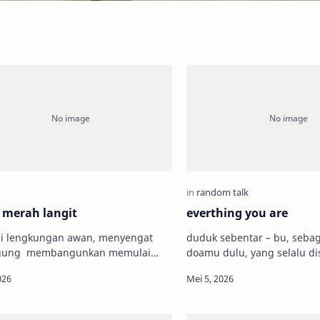
 merah langit
everthing you are
 di lengkungan awan, menyengat
duduk sebentar – bu, sebagaimana doa-
gung membangunkan memulai
doamu dulu, yang selalu di
aku tak kalah tertinggal sekali lagi
dibalik salimku ketika pergi
emaksa menyelinap di sela-sela
menyiapkanmasa depan yan
sungguh di h…